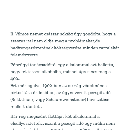
II. Vilmos német császár sokáig úgy gondolta, hogy a
szeszes ital nem oldja meg a problémákat,de
haditengerészetének költségvetése minden tartalékát
felemésztette.
Pénzügyi tanácsadóitól egy alkalommal azt hallotta,
hogy fektessen alkoholba, máshol úgy sincs meg a
40%.
Ezt mérlegelve, 1902-ben az ország védelmének
biztosítása érdekében, az úgynevezett pezsgő adó
(Sektsteuer, vagy Schaumweinsteuer) bevezetése
mellett döntött.
Bár rég megszűnt flottáját két alkalommal is
elsüllyesztették,viszont a pezsgő adó egy múlni nem