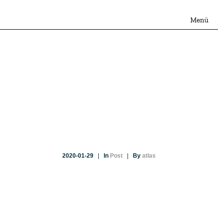
KEZDŐLAP
SZOLGÁLTATÁSOK
ÁRAINK
AKTUÁLIS
A pezsgő adó
GYAKORI KÉRDÉSEK
KAPCSOLAT
2020-01-29
|
In
Post
|
By
atlas